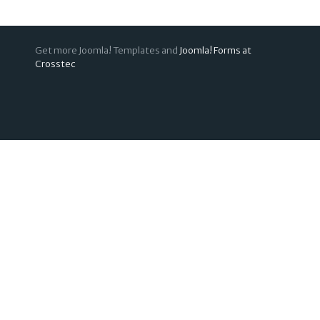
Get more Joomla! Templates and
Joomla! Forms at
Crosstec