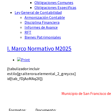
Obligaciones Comunes
Obligaciones Especificas
Ley General de Contabilidad
Armonización Contable
Disciplina Financiera
Informes de Avance
RFT
Bienes Patrimoniales
I. Marco Normativo M2025
{tabulizador:incluir
estilo[gr.alterora.elemental_2_grey.css]
id[tab_fDjAoMAq2X]}
Municipio de San Francisco d
Documento:
Formatos: