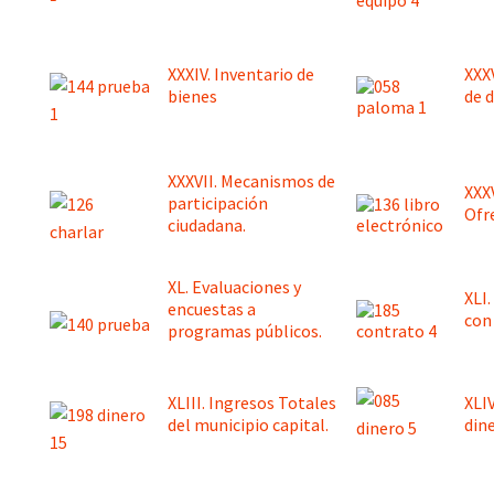
XXXIV. Inventario de
XXX
bienes
de 
XXXVII. Mecanismos de
XXX
participación
Ofr
ciudadana.
XL. Evaluaciones y
XLI
encuestas a
con
programas públicos.
XLIII. Ingresos Totales
XLI
del municipio capital.
dine