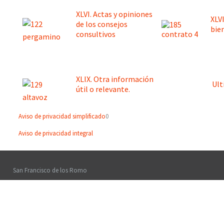
XLVI. Actas y opiniones
XLV
de los consejos
bie
consultivos
XLIX. Otra información
Ult
útil o relevante.
Aviso de privacidad simplificado
0
Aviso de privacidad integral
San Francisco de los Romo