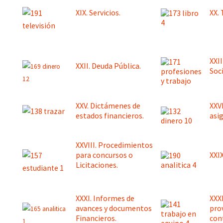
XIX. Servicios.
XX. 
XXI
XXII. Deuda Pública.
Soci
XXV. Dictámenes de
XXV
estados financieros.
asi
XXVIII. Procedimientos
para concursos o
XXI
Licitaciones.
XXXI. Informes de
XXXI
avances y documentos
pro
Financieros.
con