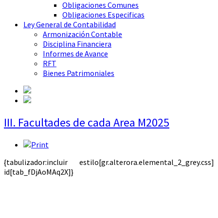
Obligaciones Comunes
Obligaciones Especificas
Ley General de Contabilidad
Armonización Contable
Disciplina Financiera
Informes de Avance
RFT
Bienes Patrimoniales
III. Facultades de cada Area M2025
{tabulizador:incluir estilo[gr.alterora.elemental_2_grey.css]
id[tab_fDjAoMAq2X]}