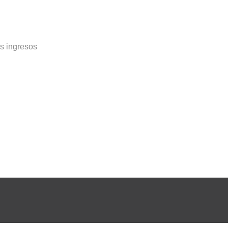
os ingresos
umento: